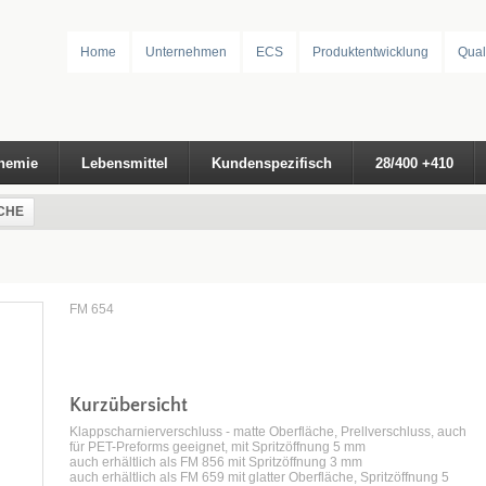
Home
Unternehmen
ECS
Produktentwicklung
Qual
hemie
Lebensmittel
Kundenspezifisch
28/400 +410
CHE
FM 654
Kurzübersicht
Klappscharnierverschluss - matte Oberfläche, Prellverschluss, auch
für PET-Preforms geeignet, mit Spritzöffnung 5 mm
auch erhältlich als FM 856 mit Spritzöffnung 3 mm
auch erhältlich als FM 659 mit glatter Oberfläche, Spritzöffnung 5