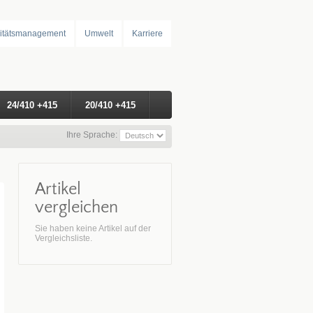
itätsmanagement
Umwelt
Karriere
24/410 +415
20/410 +415
Ihre Sprache:
Artikel
vergleichen
Sie haben keine Artikel auf der
Vergleichsliste.