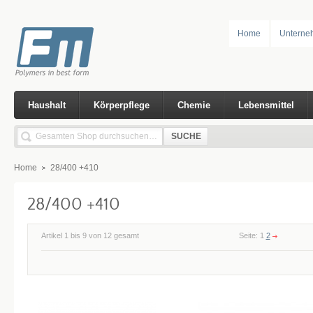
Home
Unterne
Haushalt
Körperpflege
Chemie
Lebensmittel
SUCHE
Home
28/400 +410
28/400 +410
Artikel 1 bis 9 von 12 gesamt
Seite:
1
2