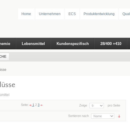
Home
Unternehmen
ECS
Produktentwicklung
Qual
hemie
Lebensmittel
Kundenspezifisch
28/400 +410
CHE
üsse
lüsse
mittel
Seite:
1
2
3
Zeige
pro Seite
Sortieren nach