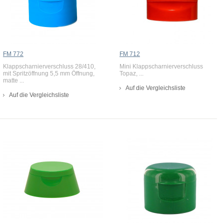
FM 772
FM 712
Klappscharnierverschluss 28/410,
Mini Klappscharnierverschluss
mit Spritzöffnung 5,5 mm Öffnung,
Topaz, ...
matte ...
Auf die Vergleichsliste
Auf die Vergleichsliste