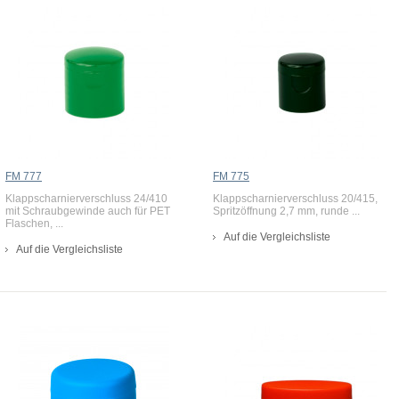
FM 777
FM 775
Klappscharnierverschluss 24/410
Klappscharnierverschluss 20/415,
mit Schraubgewinde auch für PET
Spritzöffnung 2,7 mm, runde ...
Flaschen, ...
Auf die Vergleichsliste
Auf die Vergleichsliste