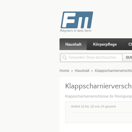
Haushalt
Körperpflege
C
SU
Home
Haushalt
Klappscharnierverschl
Klappscharnierversch
Klappscharnierverschlüsse für Reinigungs
Artikel 10 bis 18 von 24 gesamt