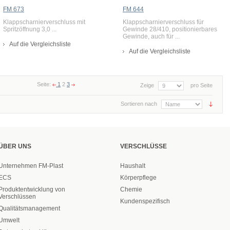
FM 673
FM 644
Klappscharnierverschluss mit
Klappscharnierverschluss für
Spritzöffnung 3,0 ...
Gewinde 28/410, positionierbares
Gewinde, auch für ...
Auf die Vergleichsliste
Auf die Vergleichsliste
Seite:
1
2
3
Zeige
pro Seite
Sortieren nach
ÜBER UNS
VERSCHLÜSSE
Unternehmen FM-Plast
Haushalt
ECS
Körperpflege
Produktentwicklung von
Chemie
Verschlüssen
Kundenspezifisch
Qualitätsmanagement
Umwelt