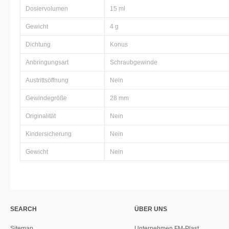
Dosiervolumen
15 ml
Gewicht
4 g
Dichtung
Konus
Anbringungsart
Schraubgewinde
Austrittsöffnung
Nein
Gewindegröße
28 mm
Originalität
Nein
Kindersicherung
Nein
Gewicht
Nein
SEARCH
ÜBER UNS
Sitemap
Unternehmen FM-Plast