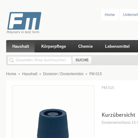
Home
Unterne
Haushalt
Körperpflege
Chemie
Lebensmittel
SUCHE
Home
Haushalt
Dosierer / Dosierkombis
FM 015
FM 015
Kurzübersicht
Dosierverschluss 15