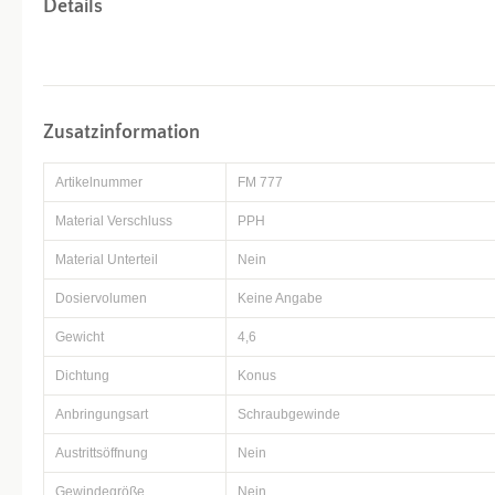
Details
Zusatzinformation
Artikelnummer
FM 777
Material Verschluss
PPH
Material Unterteil
Nein
Dosiervolumen
Keine Angabe
Gewicht
4,6
Dichtung
Konus
Anbringungsart
Schraubgewinde
Austrittsöffnung
Nein
Gewindegröße
Nein